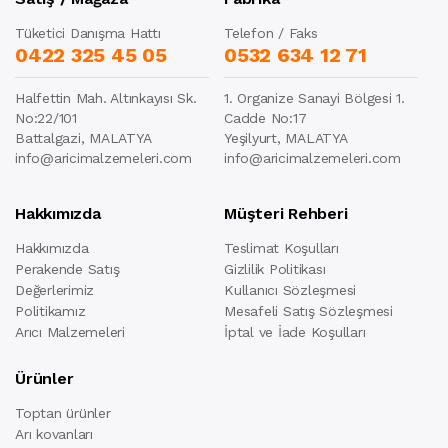
Tüketici Danışma Hattı
Telefon / Faks
0422 325 45 05
0532 634 12 71
Halfettin Mah. Altınkayısı Sk.
1. Organize Sanayi Bölgesi 1.
No:22/101
Cadde No:17
Battalgazi, MALATYA
Yeşilyurt, MALATYA
info@aricimalzemeleri.com
info@aricimalzemeleri.com
Hakkımızda
Müşteri Rehberi
Hakkımızda
Teslimat Koşulları
Perakende Satış
Gizlilik Politikası
Değerlerimiz
Kullanıcı Sözleşmesi
Politikamız
Mesafeli Satış Sözleşmesi
Arıcı Malzemeleri
İptal ve İade Koşulları
Ürünler
Toptan ürünler
Arı kovanları