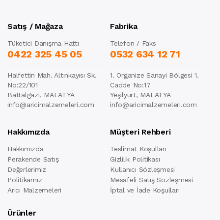
Satış / Mağaza
Fabrika
Tüketici Danışma Hattı
Telefon / Faks
0422 325 45 05
0532 634 12 71
Halfettin Mah. Altınkayısı Sk.
1. Organize Sanayi Bölgesi 1.
No:22/101
Cadde No:17
Battalgazi, MALATYA
Yeşilyurt, MALATYA
info@aricimalzemeleri.com
info@aricimalzemeleri.com
Hakkımızda
Müşteri Rehberi
Hakkımızda
Teslimat Koşulları
Perakende Satış
Gizlilik Politikası
Değerlerimiz
Kullanıcı Sözleşmesi
Politikamız
Mesafeli Satış Sözleşmesi
Arıcı Malzemeleri
İptal ve İade Koşulları
Ürünler