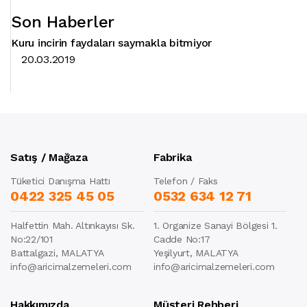
Son Haberler
Kuru incirin faydaları saymakla bitmiyor
20.03.2019
Satış / Mağaza
Fabrika
Tüketici Danışma Hattı
Telefon / Faks
0422 325 45 05
0532 634 12 71
Halfettin Mah. Altınkayısı Sk.
1. Organize Sanayi Bölgesi 1.
No:22/101
Cadde No:17
Battalgazi, MALATYA
Yeşilyurt, MALATYA
info@aricimalzemeleri.com
info@aricimalzemeleri.com
Hakkımızda
Müşteri Rehberi