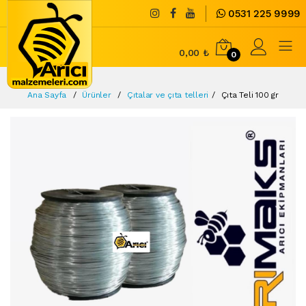
0531 225 9999
0,00 ₺
0
Ana Sayfa
Ürünler
Çıtalar ve çıta telleri
Çıta Teli 100 gr