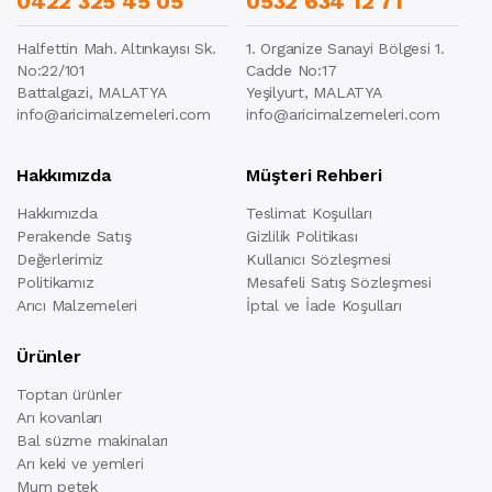
0422 325 45 05
0532 634 12 71
Halfettin Mah. Altınkayısı Sk.
1. Organize Sanayi Bölgesi 1.
No:22/101
Cadde No:17
Battalgazi, MALATYA
Yeşilyurt, MALATYA
info@aricimalzemeleri.com
info@aricimalzemeleri.com
Hakkımızda
Müşteri Rehberi
Hakkımızda
Teslimat Koşulları
Perakende Satış
Gizlilik Politikası
Değerlerimiz
Kullanıcı Sözleşmesi
Politikamız
Mesafeli Satış Sözleşmesi
Arıcı Malzemeleri
İptal ve İade Koşulları
Ürünler
Toptan ürünler
Arı kovanları
Bal süzme makinaları
Arı keki ve yemleri
Mum petek