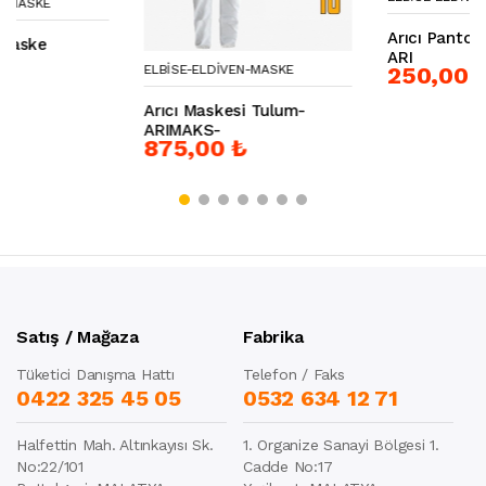
Arıcı Pantolon - Şalvarı-
ARI
250,00 ₺
ELBISE-ELDIVEN-MASKE
Arıcı Maskesi Tulum-
ARIMAKS-
875,00 ₺
Satış / Mağaza
Fabrika
Tüketici Danışma Hattı
Telefon / Faks
0422 325 45 05
0532 634 12 71
Halfettin Mah. Altınkayısı Sk.
1. Organize Sanayi Bölgesi 1.
No:22/101
Cadde No:17