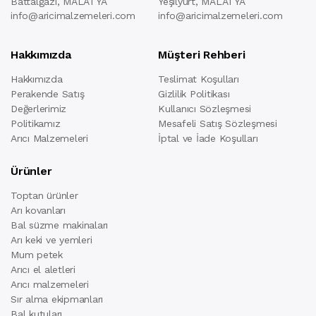
Battalgazi, MALATYA
Yeşilyurt, MALATYA
info@aricimalzemeleri.com
info@aricimalzemeleri.com
Hakkımızda
Müşteri Rehberi
Hakkımızda
Teslimat Koşulları
Perakende Satış
Gizlilik Politikası
Değerlerimiz
Kullanıcı Sözleşmesi
Politikamız
Mesafeli Satış Sözleşmesi
Arıcı Malzemeleri
İptal ve İade Koşulları
Ürünler
Toptan ürünler
Arı kovanları
Bal süzme makinaları
Arı keki ve yemleri
Mum petek
Arıcı el aletleri
Arıcı malzemeleri
Sır alma ekipmanları
Bal kutuları