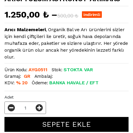
1.250,00 ₺ –
indirimli
500,00 ₺
Arıcı Malzemeleri
, Organik Bal ve Arı ürünlerini sizler
için kendi çiftçileri ile üretir, soğuk hava depolarında
muhafaza eder, paketler ve sizlere ulaştırır. Her yörede
organik ürün olur ancak her yöredekinin lezzeti farklı
olur.
AYG0511
STOKTA VAR
Ürün Kodu:
Stok:
GR
Gramaj:
Ambalaj:
% 20
BANKA HAVALE / EFT
KDV:
Ödeme:
Adet